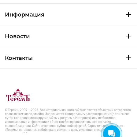
Информация
Новости
Контакты
© Теремъ, 2009 — 2026. Все материалы данного сайта являются объектами авторского
права (в том числе дизайн). Запрещается копирование, распространение (в том числе
путём копирования на другие сайты и ресурсы в Интернете) или любое иное
использование информации и объектов без предварительного согласия
правообладателя. Cайт не является публичной офертой. Строительная компания
«Теремъ» оставляет за собой право изменять цены и условия специальных
предложений без предварительного уведомления.