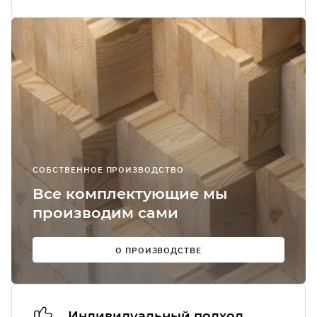
Я соглашаюсь
получение
рекламно-
информацион
сообщений
О
СОБСТВЕННОЕ ПРОИЗВОДСТВО
Мы в
Все комплектующие мы
соцсетях:
производим сами
О ПРОИЗВОДСТВЕ
Индивидуальный подход