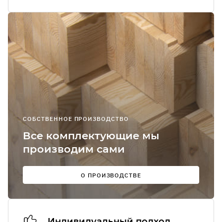
Я соглашаюсь
получение
рекламно-
информацион
сообщений
О
СОБСТВЕННОЕ ПРОИЗВОДСТВО
Мы в
Все комплектующие мы
соцсетях:
производим сами
О ПРОИЗВОДСТВЕ
Индивидуальный подход