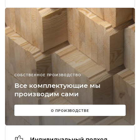
Я соглашаюсь
получение
рекламно-
информацион
сообщений
О
СОБСТВЕННОЕ ПРОИЗВОДСТВО
Мы в
Все комплектующие мы
соцсетях:
производим сами
О ПРОИЗВОДСТВЕ
Индивидуальный подход