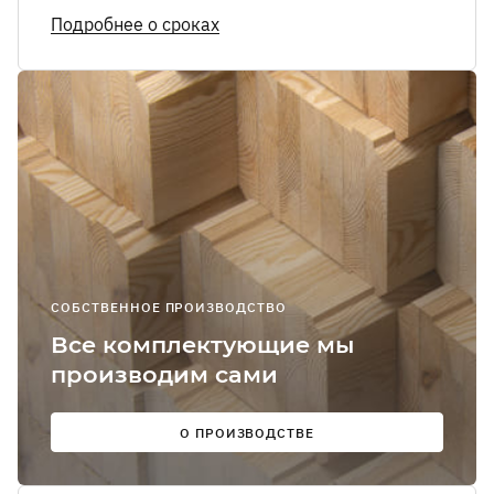
Я соглашаюсь
Подробнее о сроках
получение
рекламно-
информацион
сообщений
О
Мы в
соцсетях:
СОБСТВЕННОЕ ПРОИЗВОДСТВО
Все комплектующие мы
производим сами
О ПРОИЗВОДСТВЕ