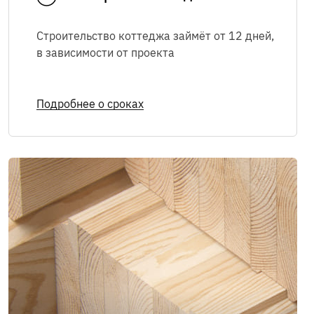
Строительство коттеджа займёт от 12 дней,
Я соглашаюсь с
Политикой в
в зависимости
от проекта
отношении обработки персональных
данных
,
Правилами пользования
интернет-сайтом
, а также на
Подробнее о сроках
обработку персональных данных
Я соглашаюсь на
получение рекламно-
информационных сообщений
ОТПРАВИТЬ
Мы в соцсетях: