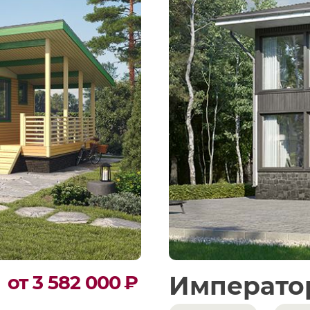
Императо
от 3 582 000
₽