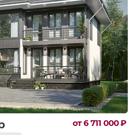
р
от 6 711 000
₽