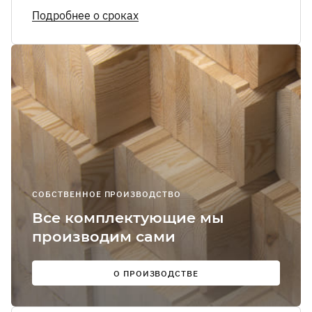
Я соглашаюсь
Подробнее о сроках
получение
рекламно-
информацион
сообщений
О
Мы в
соцсетях:
СОБСТВЕННОЕ ПРОИЗВОДСТВО
Все комплектующие мы
производим сами
О ПРОИЗВОДСТВЕ