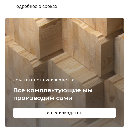
Я соглашаюсь
Подробнее о сроках
получение
рекламно-
информацион
сообщений
О
Мы в
соцсетях:
СОБСТВЕННОЕ ПРОИЗВОДСТВО
Все комплектующие мы
производим сами
О ПРОИЗВОДСТВЕ