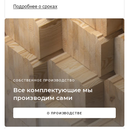
Я соглашаюсь
Подробнее о сроках
получение
рекламно-
информацион
сообщений
О
Мы в
соцсетях:
СОБСТВЕННОЕ ПРОИЗВОДСТВО
Все комплектующие мы
производим сами
О ПРОИЗВОДСТВЕ