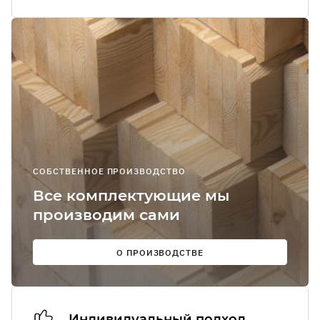
Я соглашаюсь
получение
рекламно-
информацион
сообщений
О
СОБСТВЕННОЕ ПРОИЗВОДСТВО
Мы в
Все комплектующие мы
соцсетях:
производим сами
О ПРОИЗВОДСТВЕ
Индивидуальный подход