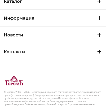
Каталог
Информация
Новости
Контакты
© Теремъ, 2009 — 2026. Все материалы данного сайта являются объектами авторского
права (в том числе дизайн). Запрещается копирование, распространение (в том числе
путём копирования на другие сайты и ресурсы в Интернете) или любое иное
использование информации и объектов без предварительного согласия
правообладателя. Cайт не является публичной офертой. Строительная компания