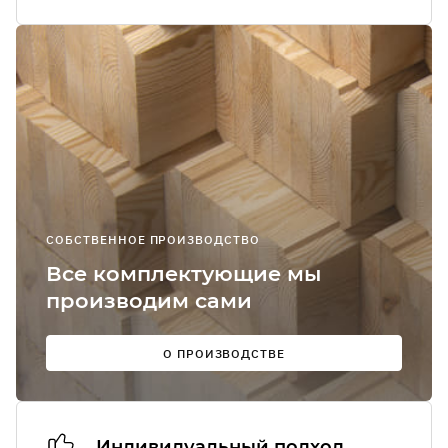
Я соглашаюсь
получение
рекламно-
информацион
сообщений
О
СОБСТВЕННОЕ ПРОИЗВОДСТВО
Мы в
Все комплектующие мы
соцсетях:
производим сами
О ПРОИЗВОДСТВЕ
Индивидуальный подход