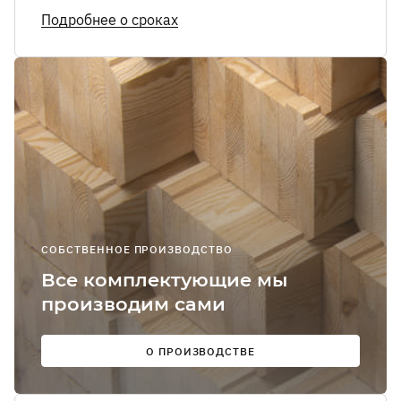
Я соглашаюсь
Подробнее о сроках
получение
рекламно-
информацион
сообщений
О
Мы в
соцсетях:
СОБСТВЕННОЕ ПРОИЗВОДСТВО
Все комплектующие мы
производим сами
О ПРОИЗВОДСТВЕ