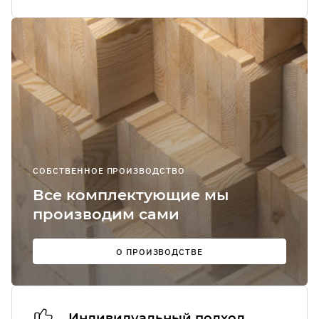
Я соглашаюсь
получение
рекламно-
информацион
сообщений
О
СОБСТВЕННОЕ ПРОИЗВОДСТВО
Мы в
Все комплектующие мы
соцсетях:
производим сами
О ПРОИЗВОДСТВЕ
Индивидуальный подход