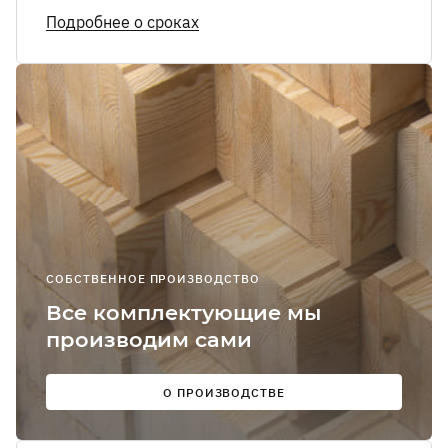
Я соглашаюсь
Подробнее о сроках
получение
рекламно-
информацион
сообщений
О
Мы в
соцсетях:
СОБСТВЕННОЕ ПРОИЗВОДСТВО
Все комплектующие мы
производим сами
О ПРОИЗВОДСТВЕ