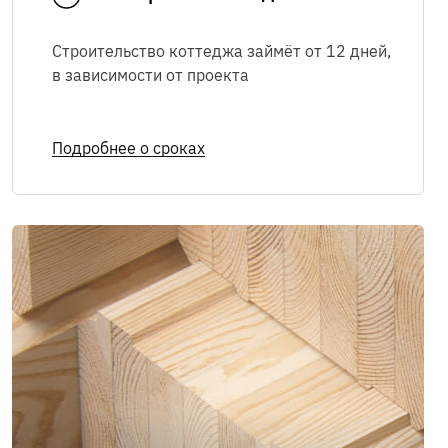
Строительство коттеджа займёт от 12 дней,
Я соглашаюсь с
Политикой в
в зависимости
от проекта
отношении обработки персональных
данных
,
Правилами пользования
интернет-сайтом
, а также на
Подробнее о сроках
обработку персональных данных
Я соглашаюсь на
получение рекламно-
информационных сообщений
ОТПРАВИТЬ
Мы в соцсетях: