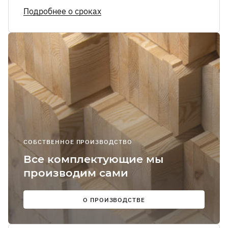
Я соглашаюсь
Подробнее о сроках
получение
рекламно-
информацион
сообщений
О
Мы в
соцсетях:
СОБСТВЕННОЕ ПРОИЗВОДСТВО
Все комплектующие мы
производим сами
О ПРОИЗВОДСТВЕ