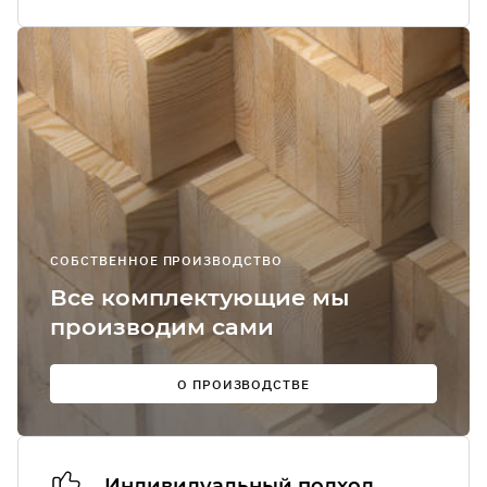
Я соглашаюсь
получение
рекламно-
информацион
сообщений
О
СОБСТВЕННОЕ ПРОИЗВОДСТВО
Мы в
Все комплектующие мы
соцсетях:
производим сами
О ПРОИЗВОДСТВЕ
Индивидуальный подход